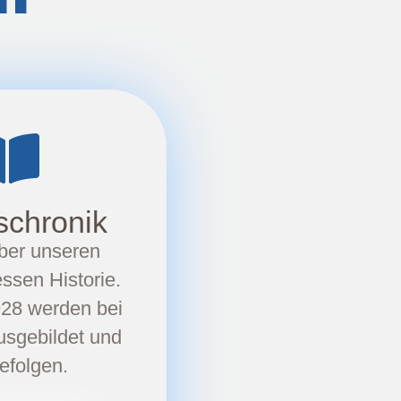
schronik
ber unseren
ssen Historie.
928 werden bei
usgebildet und
folgen.