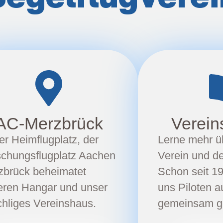
AC-Merzbrück
Verein
r Heimflugplatz, der
Lerne mehr ü
schungsflugplatz Aachen
Verein und de
zbrück beheimatet
Schon seit 1
eren Hangar und unser
uns Piloten a
hliges Vereinshaus.
gemeinsam ge