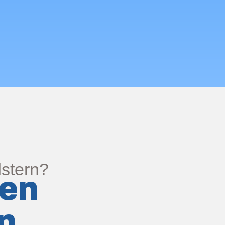
dstern?
ren
n