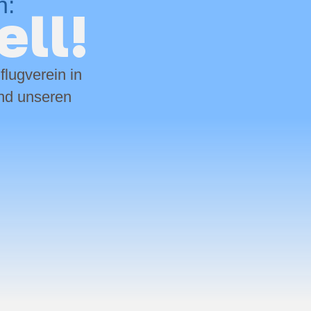
n:
ell!
flugverein in
und unseren