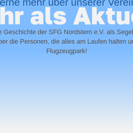
erne mehr über unserer Verei
r als Aktu
e Geschichte der SFG Nordstern e.V. als Segel
er die Personen, die alles am Laufen halten 
Flugzeugpark!