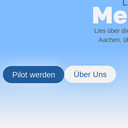
L
Meh
Lies über di
Aachen, üb
Über Uns
Pilot werden