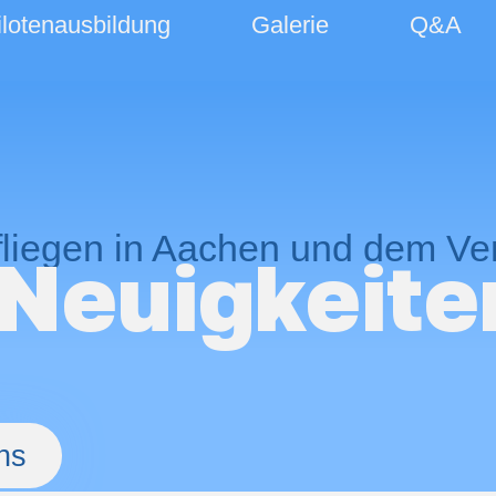
ilotenausbildung
Galerie
Q&A
fliegen in Aachen und dem Ve
Neuig­keite
ns